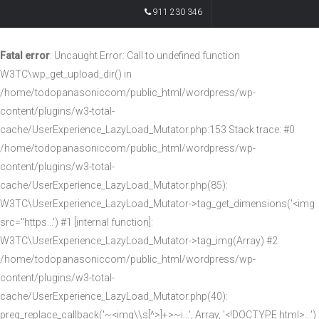
911 230 346
Fatal error
: Uncaught Error: Call to undefined function
W3TC\wp_get_upload_dir() in
/home/todopanasoniccom/public_html/wordpress/wp-
content/plugins/w3-total-
cache/UserExperience_LazyLoad_Mutator.php:153 Stack trace: #0
/home/todopanasoniccom/public_html/wordpress/wp-
content/plugins/w3-total-
cache/UserExperience_LazyLoad_Mutator.php(85):
W3TC\UserExperience_LazyLoad_Mutator->tag_get_dimensions('<img
src="https...') #1 [internal function]:
W3TC\UserExperience_LazyLoad_Mutator->tag_img(Array) #2
/home/todopanasoniccom/public_html/wordpress/wp-
content/plugins/w3-total-
cache/UserExperience_LazyLoad_Mutator.php(40):
preg_replace_callback('~<img\\s[^>]+>~i...', Array, '<!DOCTYPE html>...')