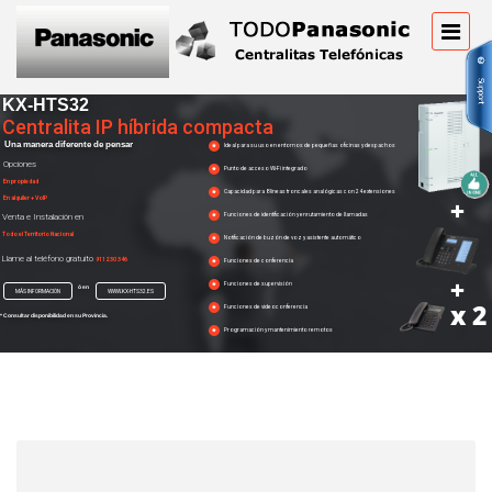
KX-HTS32
Centralita IP híbrida compacta
Una manera diferente de pensar
Ideal para su uso en entornos de pequeñas oficinas y despachos
Opciones
Punto de acceso Wi-Fi integrado
En propiedad
Capacidad para 8 líneas troncales analógicas con 24 extensiones
+
En alquiler + VoIP
Funciones de identificación y enrutamiento de llamadas
Venta e Instalación en
Todo el Territorio Nacional
Notificación de buzón de voz y asistente automático
Llame al teléfono gratuito
911 230 346
Funciones de conferencia
+
Funciones de supervisión
ó en
MÁS INFORMACIÓN
WWW.KX-HTS32.ES
x 2
Funciones de videoconferencia
* Consultar disponibilidad en su Provincia.
Programación y mantenimiento remotos