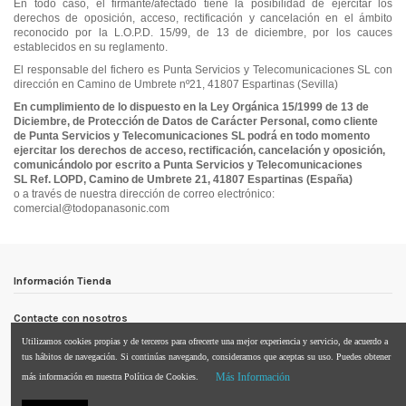
En todo caso, el firmante/afectado tiene la posibilidad de ejercitar los
derechos de oposición, acceso, rectificación y cancelación en el ámbito
reconocido por la L.O.P.D. 15/99, de 13 de diciembre, por los cauces
establecidos en su reglamento.
El responsable del fichero es
Punta Servicios y Telecomunicaciones SL
con
dirección en Camino de Umbrete nº21, 41807 Espartinas (Sevilla)
En cumplimiento de lo dispuesto en la Ley Orgánica 15/1999 de 13 de
Diciembre, de Protección de Datos de Carácter Personal, como cliente
de
Punta Servicios y Telecomunicaciones SL
podrá en todo momento
ejercitar los derechos de acceso, rectificación, cancelación y oposición,
comunicándolo por escrito a
Punta Servicios y Telecomunicaciones
SL
Ref. LOPD, Camino de Umbrete 21, 41807 Espartinas (España)
o a través de nuestra dirección de correo electrónico:
comercial@todopanasonic.com
Información Tienda
Contacte con nosotros
Utilizamos cookies propias y de terceros para ofrecerte una mejor experiencia y servicio, de acuerdo a
Síguenos
tus hábitos de navegación. Si continúas navegando, consideramos que aceptas su uso. Puedes obtener
Más Información
más información en nuestra Política de Cookies.
Newsletter