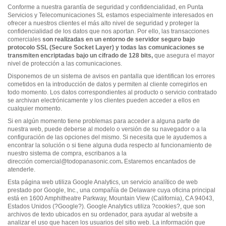
Conforme a nuestra garantía de seguridad y confidencialidad, en Punta
Servicios y Telecomunicaciones SL estamos especialmente interesados en
ofrecer a nuestros clientes el más alto nivel de seguridad y proteger la
confidencialidad de los datos que nos aportan. Por ello, las transacciones
comerciales
son realizadas en un entorno de servidor seguro bajo
protocolo SSL (Secure Socket Layer) y todas las comunicaciones se
transmiten encriptadas bajo un cifrado de 128 bits,
que asegura el mayor
nivel de protección a las comunicaciones.
Disponemos de un sistema de avisos en pantalla que identifican los errores
cometidos en la introducción de datos y permiten al cliente corregirlos en
todo momento. Los datos correspondientes al producto o servicio contratado
se archivan electrónicamente y los clientes pueden acceder a ellos en
cualquier momento.
Si en algún momento tiene problemas para acceder a alguna parte de
nuestra web, puede deberse al modelo o versión de su navegador o a la
configuración de las opciones del mismo. Si necesita que le ayudemos a
encontrar la solución o si tiene alguna duda respecto al funcionamiento de
nuestro sistema de compra, escribanos a la
dirección
comercial@todopanasonic.com
.
Estaremos encantados de
atenderle.
Esta página web utiliza Google Analytics, un servicio analítico de web
prestado por Google, Inc., una compañía de Delaware cuya oficina principal
está en 1600 Amphitheatre Parkway, Mountain View (California), CA 94043,
Estados Unidos (?Google?). Google Analytics utiliza ?cookies?, que son
archivos de texto ubicados en su ordenador, para ayudar al website a
analizar el uso que hacen los usuarios del sitio web. La información que