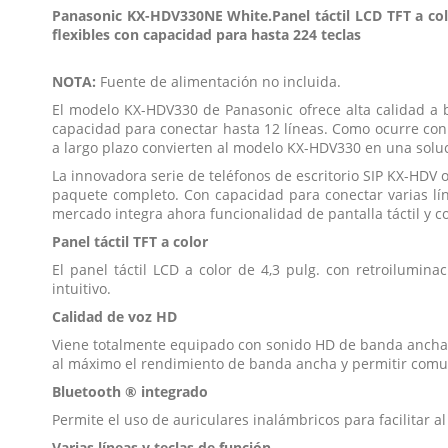
Panasonic KX-HDV330NE White.Panel táctil LCD TFT a colo
flexibles con capacidad para hasta 224 teclas
NOTA:
Fuente de alimentación no incluida.
El modelo KX-HDV330 de Panasonic ofrece alta calidad a bu
capacidad para conectar hasta 12 líneas. Como ocurre con to
a largo plazo convierten al modelo KX-HDV330 en una solu
La innovadora serie de teléfonos de escritorio SIP KX-HDV 
paquete completo. Con capacidad para conectar varias líne
mercado integra ahora funcionalidad de pantalla táctil y c
Panel táctil TFT a color
El panel táctil LCD a color de 4,3 pulg. con retroilumin
intuitivo.
Calidad de voz HD
Viene totalmente equipado con sonido HD de banda ancha, i
al máximo el rendimiento de banda ancha y permitir comun
Bluetooth ® integrado
Permite el uso de auriculares inalámbricos para facilitar a
Varias líneas y teclas de función