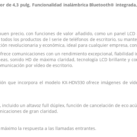
r de 4,3 pulg, Funcionalidad inalámbrica Bluetooth® integrada,12
en precio, con funciones de valor añadido, como un panel LCD a c
dos los productos de l serie de teléfonos de escritorio, su manten
ción revolucionaria y económica, ideal para cualquier empresa, c
ofrece comunicaciones con un rendimiento excepcional, fiabilidad i
as, sonido HD de máxima claridad, tecnología LCD brillante y com
omunicación por vídeo de escritorio.
ación que incorpora el modelo KX-HDV330 ofrece imágenes de víde
ncluido un altavoz full dúplex, función de cancelación de eco ac
icaciones de gran claridad.
l máximo la respuesta a las llamadas entrantes.