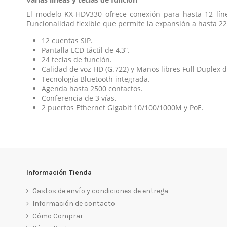
El modelo KX-HDV330 ofrece conexión para hasta 12 líne
Funcionalidad flexible que permite la expansión a hasta 2
12 cuentas SIP.
Pantalla LCD táctil de 4,3”.
24 teclas de función.
Calidad de voz HD (G.722) y Manos libres Full Duplex
Tecnología Bluetooth integrada.
Agenda hasta 2500 contactos.
Conferencia de 3 vías.
2 puertos Ethernet Gigabit 10/100/1000M y PoE.
Referencia
Teléfonos Escritorio KX-HDV
No reviews
KX-HDV330NE
Descargas (1.52M)
Manual Usuario KX-HDV330
Información Tienda
Descargas (1.56M)
Gastos de envío y condiciones de entrega
Información de contacto
Cómo Comprar