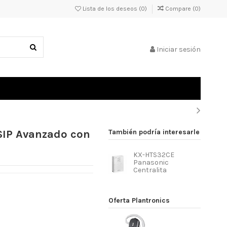
Lista de los deseos (
0
)
Compare (
0
)
Iniciar sesión
SIP Avanzado con
También podría interesarle
KX-HTS32CE
Panasonic
Centralita
Oferta Plantronics