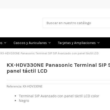
es
Cascos y Auriculares
Tarjetas y Ampliaciones
KX-HDV330NE Panasonic Terminal SIP SIP Avanzado con panel táctil LCD
KX-HDV330NE Panasonic Terminal SIP 
panel táctil LCD
Referencia:
KX-HDV330NE
Terminal SIP Avanzado con panel táctil LCD color
Negro