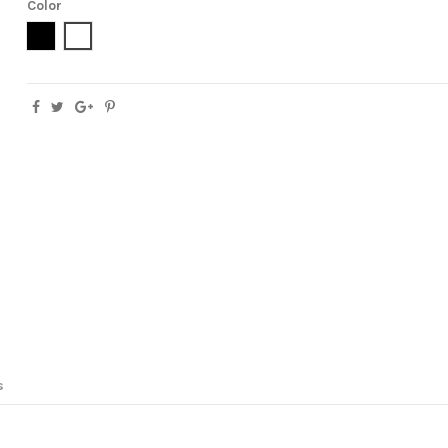
Color
Negro
Blanco
s