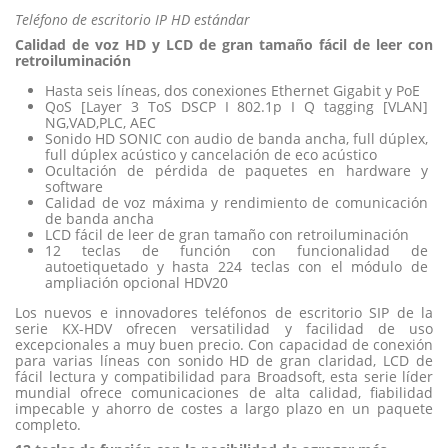
Teléfono de escritorio IP HD estándar
Calidad de voz HD y LCD de gran tamaño fácil de leer con
retroiluminación
Hasta seis líneas, dos conexiones Ethernet Gigabit y PoE
QoS [Layer 3 ToS DSCP I 802.1p I Q tagging [VLAN]
NG,VAD,PLC, AEC
Sonido HD SONIC con audio de banda ancha, full dúplex,
full dúplex acústico y cancelación de eco acústico
Ocultación de pérdida de paquetes en hardware y
software
Calidad de voz máxima y rendimiento de comunicación
de banda ancha
LCD fácil de leer de gran tamaño con retroiluminación
12 teclas de función con funcionalidad de
autoetiquetado y hasta 224 teclas con el módulo de
ampliación opcional HDV20
Los nuevos e innovadores teléfonos de escritorio SIP de la
serie KX-HDV ofrecen versatilidad y facilidad de uso
excepcionales a muy buen precio. Con capacidad de conexión
para varias líneas con sonido HD de gran claridad, LCD de
fácil lectura y compatibilidad para Broadsoft, esta serie líder
mundial ofrece comunicaciones de alta calidad, fiabilidad
impecable y ahorro de costes a largo plazo en un paquete
completo.