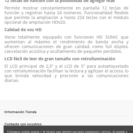
12 teclas de función con la posibilidad de agregar más
Permite mostrar constantemente en pantalla 12 teclas de
función y registrar hasta 24 números. Funcionalidad flexible
que permite la ampliación a hasta 224 teclas con el módulo
opcional de ampliación HDV20.
Calidad de voz HD
Viene totalmente equipado con funciones HD SONIC que
aumentan al máximo el rendimiento de banda ancha y
ofrecen comunicaciones de gran calidad, como full dúplex,
cancelación acústica y ocultamiento de paquetes perdidos.
LCD fácil de leer de gran tamaño con retroiluminación
El LCD principal de 2,3" y el LCD de 5" para autoetiquetado
con retroiluminación facilitan la lectura y agilizan el acceso, lo
que brinda velocidad y precisión a las comunicaciones
diarias.
Referencia
Manual instrucciones KX-HDV230
No reviews
KX-HDV230NE
Marca
Descargas (1.72M)
Información Tienda
Contacte con nosotros
Utilizamos cookies propias y de terceros para ofrecerte una mejor experiencia y servicio, de acuerdo a