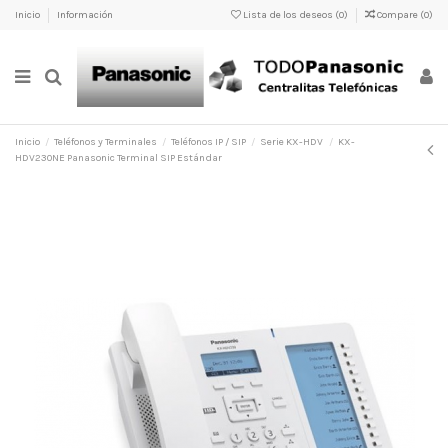
Inicio
Información
Lista de los deseos (
0
)
Compare (
0
)
Inicio
Teléfonos y Terminales
Teléfonos IP / SIP
Serie KX-HDV
KX-
HDV230NE Panasonic Terminal SIP Estándar