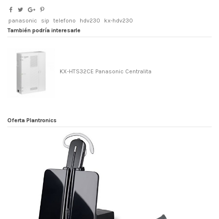
panasonic
sip
telefono
hdv230
kx-hdv230
También podría interesarle
KX-HTS32CE Panasonic Centralita
Oferta Plantronics