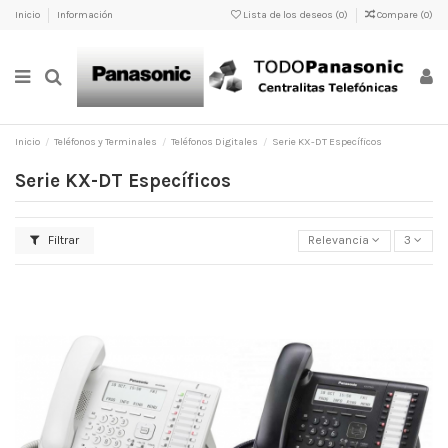
Inicio
Información
Lista de los deseos (
0
)
Compare (
0
)
Inicio
Teléfonos y Terminales
Teléfonos Digitales
Serie KX-DT Específicos
Serie KX-DT Específicos
Filtrar
Relevancia
3