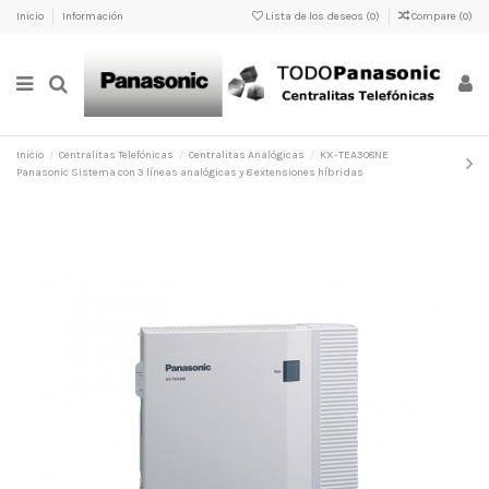
Inicio
Información
Lista de los deseos (
0
)
Compare (
0
)
Inicio
Centralitas Telefónicas
Centralitas Analógicas
KX-TEA308NE
Panasonic Sistema con 3 líneas analógicas y 8 extensiones híbridas