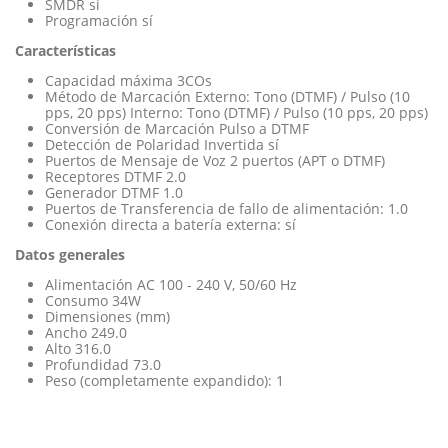
SMDR sí
Programación sí
Características
Capacidad máxima 3COs
Método de Marcación Externo: Tono (DTMF) / Pulso (10
pps, 20 pps) Interno: Tono (DTMF) / Pulso (10 pps, 20 pps)
Conversión de Marcación Pulso a DTMF
Detección de Polaridad Invertida sí
Puertos de Mensaje de Voz 2 puertos (APT o DTMF)
Receptores DTMF 2.0
Generador DTMF 1.0
Puertos de Transferencia de fallo de alimentación: 1.0
Conexión directa a batería externa: sí
Datos generales
Alimentación AC 100 - 240 V, 50/60 Hz
Consumo 34W
Dimensiones (mm)
Ancho 249.0
Alto 316.0
Profundidad 73.0
Peso (completamente expandido): 1
Referencia
KX-TEA308 KX-TES824
No reviews
KX-TEA308NE
Sistemas avanzados KX-TEA308 / KX-TES824