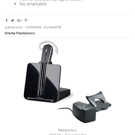
No ampliable
panasonic
centralita
kx-tea308
Oferta Plantronics
Plantronics