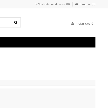
Lista de los deseos (
0
)
Compare (
0
)
Iniciar sesión