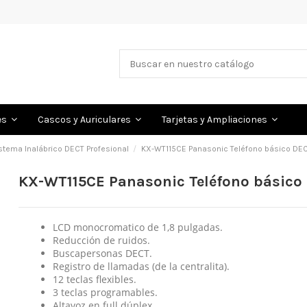
es
Cascos y Auriculares
Tarjetas y Ampliaciones
stema Inalábrico DECT Profesional
KX-WT115CE Panasonic Teléfono básico DE
KX-WT115CE Panasonic Teléfono básico
LCD monocromatico de 1,8 pulgadas.
Reducción de ruidos.
Buscapersonas DECT.
Registro de llamadas (de la centralita).
12 teclas flexibles.
3 teclas programables.
Altavoz en full dúplex.