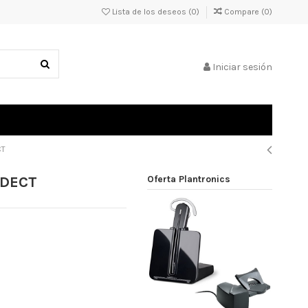
Lista de los deseos (
0
)
Compare (
0
)
Iniciar sesión
CT
 DECT
Oferta Plantronics