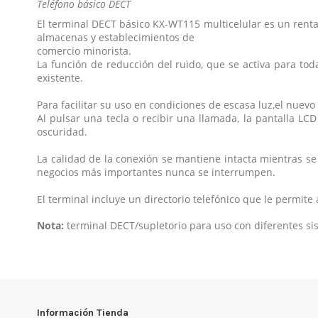
Teléfono básico DECT
El terminal DECT básico KX-WT115 multicelular es un renta
almacenas y establecimientos de
comercio minorista.
La función de reducción del ruido, que se activa para tod
existente.
Para facilitar su uso en condiciones de escasa luz,el nuevo
Al pulsar una tecla o recibir una llamada, la pantalla LCD
oscuridad.
La calidad de la conexión se mantiene intacta mientras se
negocios más importantes nunca se interrumpen.
El terminal incluye un directorio telefónico que le permi
Nota:
terminal DECT/supletorio para uso con diferentes sis
Referencia
KX-WT115_ES Especificaciones
No reviews
KX-WT115CE
Descargas (184.65k)
Información Tienda