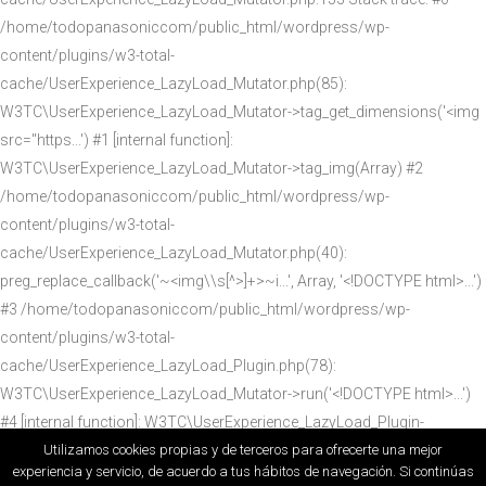
/home/todopanasoniccom/public_html/wordpress/wp-
content/plugins/w3-total-
cache/UserExperience_LazyLoad_Mutator.php(85):
W3TC\UserExperience_LazyLoad_Mutator->tag_get_dimensions('<img
src="https...') #1 [internal function]:
W3TC\UserExperience_LazyLoad_Mutator->tag_img(Array) #2
/home/todopanasoniccom/public_html/wordpress/wp-
content/plugins/w3-total-
cache/UserExperience_LazyLoad_Mutator.php(40):
preg_replace_callback('~<img\\s[^>]+>~i...', Array, '<!DOCTYPE html>...')
#3 /home/todopanasoniccom/public_html/wordpress/wp-
content/plugins/w3-total-
cache/UserExperience_LazyLoad_Plugin.php(78):
W3TC\UserExperience_LazyLoad_Mutator->run('<!DOCTYPE html>...')
#4 [internal function]: W3TC\UserExperience_LazyLoad_Plugin-
Utilizamos cookies propias y de terceros para ofrecerte una mejor
>ob_callback('<!DOCTYPE html>...') #5
experiencia y servicio, de acuerdo a tus hábitos de navegación. Si continúas
/home/todopanasoniccom/public_html/wordpress/wp-content/plugi