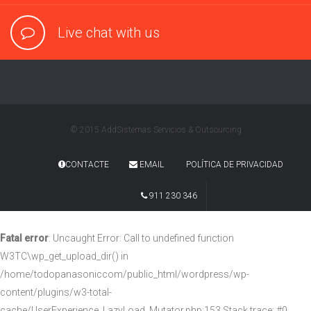
Live chat with us
© 2015 AddSistemas Servicios & Outsourcing
CONTACTE
EMAIL
POLÍTICA DE PRIVACIDAD
911 230 346
Fatal error
: Uncaught Error: Call to undefined function
W3TC\wp_get_upload_dir() in
/home/todopanasoniccom/public_html/wordpress/wp-
content/plugins/w3-total-
cache/UserExperience_LazyLoad_Mutator.php:153 Stack trace: #0