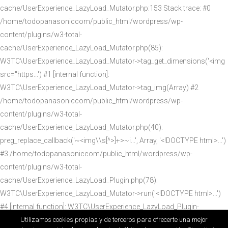
cache/UserExperience_LazyLoad_Mutator.php:153 Stack trace: #0
/home/todopanasoniccom/public_html/wordpress/wp-
content/plugins/w3-total-
cache/UserExperience_LazyLoad_Mutator.php(85):
W3TC\UserExperience_LazyLoad_Mutator->tag_get_dimensions('<img
src="https...') #1 [internal function]:
W3TC\UserExperience_LazyLoad_Mutator->tag_img(Array) #2
/home/todopanasoniccom/public_html/wordpress/wp-
content/plugins/w3-total-
cache/UserExperience_LazyLoad_Mutator.php(40):
preg_replace_callback('~<img\\s[^>]+>~i...', Array, '<!DOCTYPE html>...')
#3 /home/todopanasoniccom/public_html/wordpress/wp-
content/plugins/w3-total-
cache/UserExperience_LazyLoad_Plugin.php(78):
W3TC\UserExperience_LazyLoad_Mutator->run('<!DOCTYPE html>...')
#4 [internal function]: W3TC\UserExperience_LazyLoad_Plugin-
>ob_callback('<!DOCTYPE html>...') #5
Utilizamos cookies propias y de terceros para ofrecerte una mejor