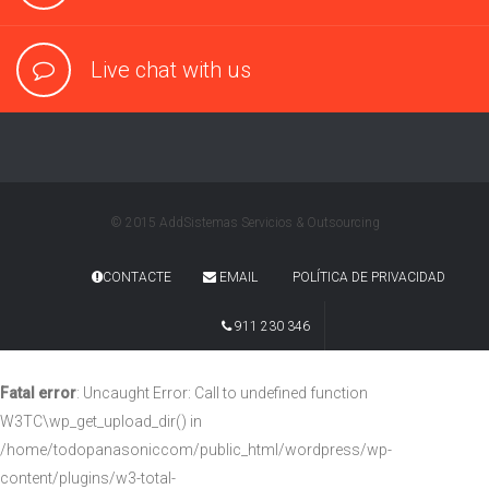
Live chat with us
© 2015 AddSistemas Servicios & Outsourcing
CONTACTE
EMAIL
POLÍTICA DE PRIVACIDAD
911 230 346
Fatal error
: Uncaught Error: Call to undefined function
W3TC\wp_get_upload_dir() in
/home/todopanasoniccom/public_html/wordpress/wp-
content/plugins/w3-total-