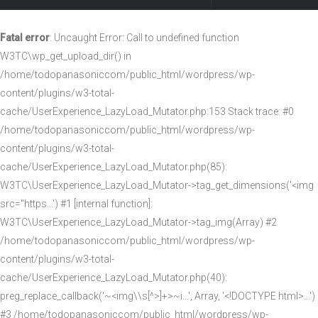
Fatal error
: Uncaught Error: Call to undefined function
W3TC\wp_get_upload_dir() in
/home/todopanasoniccom/public_html/wordpress/wp-
content/plugins/w3-total-
cache/UserExperience_LazyLoad_Mutator.php:153 Stack trace: #0
/home/todopanasoniccom/public_html/wordpress/wp-
content/plugins/w3-total-
cache/UserExperience_LazyLoad_Mutator.php(85):
W3TC\UserExperience_LazyLoad_Mutator->tag_get_dimensions('<img
src="https...') #1 [internal function]:
W3TC\UserExperience_LazyLoad_Mutator->tag_img(Array) #2
/home/todopanasoniccom/public_html/wordpress/wp-
content/plugins/w3-total-
cache/UserExperience_LazyLoad_Mutator.php(40):
preg_replace_callback('~<img\\s[^>]+>~i...', Array, '<!DOCTYPE html>...')
#3 /home/todopanasoniccom/public_html/wordpress/wp-