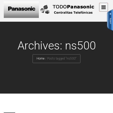
Archives: ns500
Home
/
Posts tagged "ns500"