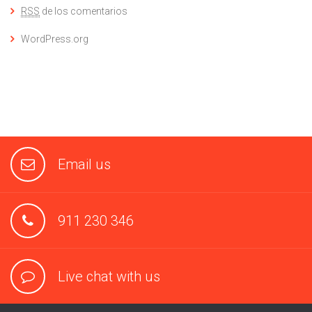
RSS
de los comentarios
WordPress.org
Email us
911 230 346
Live chat with us