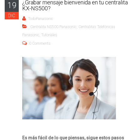
¿Grabar mensaje bienvenida en tu centralita
19
KX-NS500?
DIC
TodoPanasonic
Centralita NS500 Panasonic
,
Centralitas Telefónicas
Panasonic
,
Tutoriales
0 Comments
Es más fácil de lo que piensas, sigue estos pasos