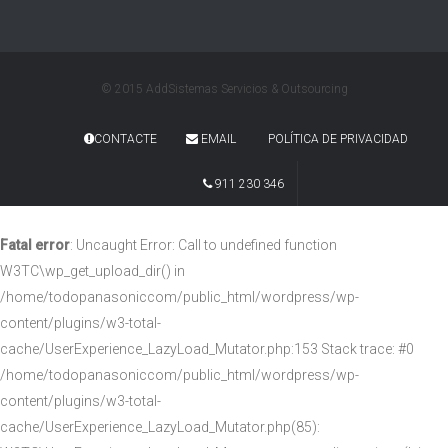
© 2015 AddSistemas Servicios & Outsourcing
CONTACTE
EMAIL
POLÍTICA DE PRIVACIDAD
911 230 346
Fatal error
: Uncaught Error: Call to undefined function
W3TC\wp_get_upload_dir() in
/home/todopanasoniccom/public_html/wordpress/wp-
content/plugins/w3-total-
cache/UserExperience_LazyLoad_Mutator.php:153 Stack trace: #0
/home/todopanasoniccom/public_html/wordpress/wp-
content/plugins/w3-total-
cache/UserExperience_LazyLoad_Mutator.php(85):