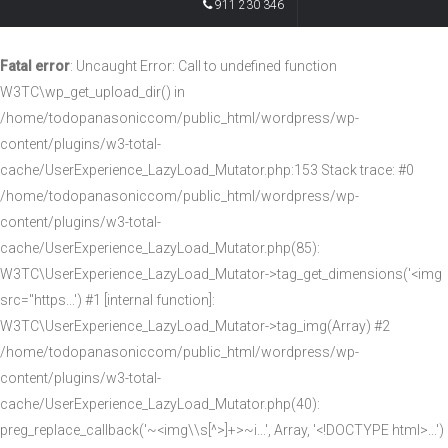
911 230 346
Fatal error
: Uncaught Error: Call to undefined function
W3TC\wp_get_upload_dir() in
/home/todopanasoniccom/public_html/wordpress/wp-
content/plugins/w3-total-
cache/UserExperience_LazyLoad_Mutator.php:153 Stack trace: #0
/home/todopanasoniccom/public_html/wordpress/wp-
content/plugins/w3-total-
cache/UserExperience_LazyLoad_Mutator.php(85):
W3TC\UserExperience_LazyLoad_Mutator->tag_get_dimensions('<img
src="https...') #1 [internal function]:
W3TC\UserExperience_LazyLoad_Mutator->tag_img(Array) #2
/home/todopanasoniccom/public_html/wordpress/wp-
content/plugins/w3-total-
cache/UserExperience_LazyLoad_Mutator.php(40):
preg_replace_callback('~<img\\s[^>]+>~i...', Array, '<!DOCTYPE html>...')