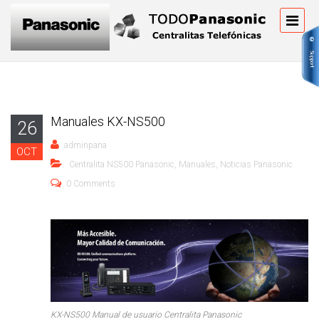
Manuales KX-NS500
26
adminpana
OCT
Centralita NS500 Panasonic
,
Manuales
,
Noticias Panasonic
0 Comments
KX-NS500 Manual de usuario Centralita Panasonic