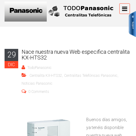
Nace nuestra nueva Web especifica centralita
29
KX-HTS32
DIC
TodoPanasonic
Centralita KX-HTS32
,
Centralitas Telefónicas Panasonic
,
Noticias Panasonic
0 Comments
Buenos días amigos,
ya tenéis disponible
nuestra nueva web