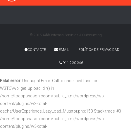
© 2015 AddSistemas Servicios & Outsourcing
CONTACTE
EMAIL
POLÍTICA DE PRIVACIDAD
911 230 346
Fatal error
: Uncaught Error: Call to undefined function
W3TC\wp_get_upload_dir() in
/home/todopanasoniccom/public_html/wordpress/wp-
content/plugins/w3-total-
cache/UserExperience_LazyLoad_Mutator.php:153 Stack trace: #0
/home/todopanasoniccom/public_html/wordpress/wp-
content/plugins/w3-total-