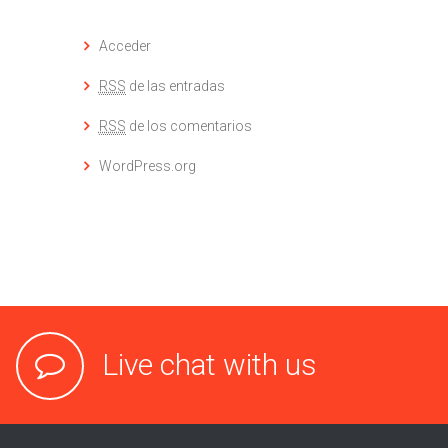
Acceder
RSS
de las entradas
RSS
de los comentarios
WordPress.org
Live chat with us