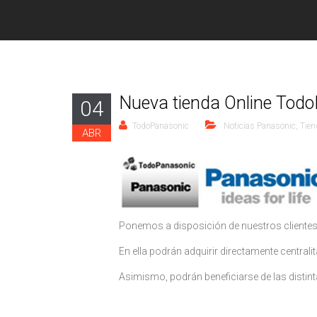
Nueva tienda Online Tod
04
TodoPanasonic
Noticias Panasonic
,
Tien
ABR
Ponemos a disposición de nuestros clientes,
En ella podrán adquirir directamente central
Asimismo, podrán beneficiarse de las distint