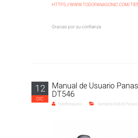
HTTPS://WWW.TODOPANASONIC.COM/TI
Gracias por su confianza.
Manual de Usuario Panas
12
DT546
DIC
TodoPanasonic
Centralita NS500 Panaso