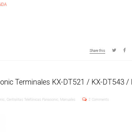
ENDA
Share this
onic Terminales KX-DT521 / KX-DT543 / 
nic
,
Centralitas Telefónicas Panasonic
,
Manuales
2 Comments