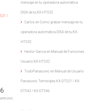
mensaje en tu operadora automática
DISA de tu KX-HTS32
521 /
Carlos
en
Como grabar mensaje en tu
operadora automática DISA de tu KX-
HTS32
Hector Garcia
en
Manual de Funciones
Usuario KX-HTS32
TodoPanasonic
en
Manual de Usuario
Panasonic Terminales KX-DT521 / KX-
46
DT543 / KX-DT546
lantronic