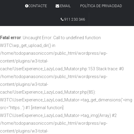
CONTACTE
EMAIL
POLÍTICA DE PRIVACIDAD
911 230 346
Fatal error
: Uncaught Error: Call to undefined function
W3TC\wp_get_upload_dir() in
/home/todopanasoniccom/public_html/wordpress/wp-
content/plugins/w3-total-
cache/UserExperience_LazyLoad_Mutator.php:153 Stack trace: #0
/home/todopanasoniccom/public_html/wordpress/wp-
content/plugins/w3-total-
cache/UserExperience_LazyLoad_Mutator.php(85):
W3TC\UserExperience_LazyLoad_Mutator->tag_get_dimensions('<img
src="https...') #1 [internal function]:
W3TC\UserExperience_LazyLoad_Mutator->tag_img(Array) #2
/home/todopanasoniccom/public_html/wordpress/wp-
content/plugins/w3-total-