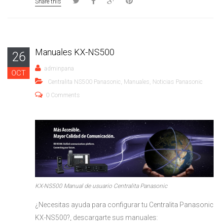
Share this
Manuales KX-NS500
26
adminpana
OCT
Centralita NS500 Panasonic
,
Manuales
,
Noticias Panasonic
0 Comments
KX-NS500 Manual de usuario Centralita Panasonic
¿Necesitas ayuda para configurar tu Centralita Panasonic
KX-NS500?, descargarte sus manuales: