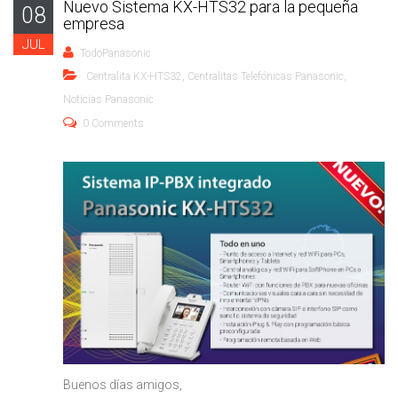
Nuevo Sistema KX-HTS32 para la pequeña
08
empresa
JUL
TodoPanasonic
Centralita KX-HTS32
,
Centralitas Telefónicas Panasonic
,
Noticias Panasonic
0 Comments
Buenos días amigos,